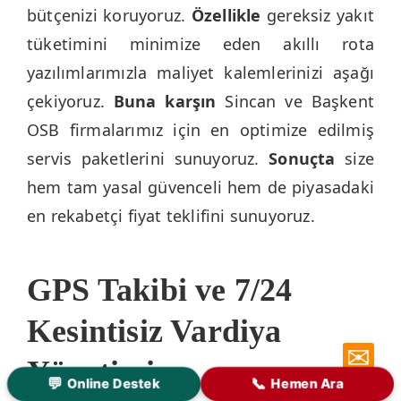
bütçenizi koruyoruz.
Özellikle
gereksiz yakıt
tüketimini minimize eden akıllı rota
yazılımlarımızla maliyet kalemlerinizi aşağı
çekiyoruz.
Buna karşın
Sincan ve Başkent
OSB firmalarımız için en optimize edilmiş
servis paketlerini sunuyoruz.
Sonuçta
size
hem tam yasal güvenceli hem de piyasadaki
en rekabetçi fiyat teklifini sunuyoruz.
GPS Takibi ve 7/24
Kesintisiz Vardiya
✉
Yönetimi
💬
📞
Online Destek
Hemen Ara