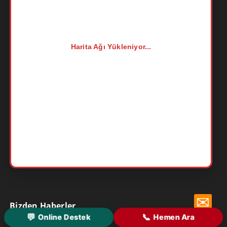
Harita Ağı Yükleniyor...
✉
Bizden Haberler
💬
📞
Online Destek
Hemen Ara