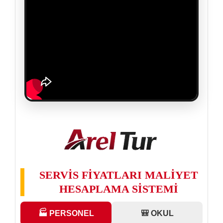
SERVİS FİYATLARI MALİYET
HESAPLAMA SİSTEMİ
🏭 PERSONEL
🎒 OKUL