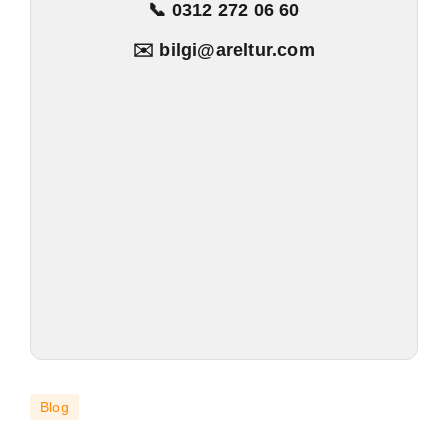
📞 0312 272 06 60
✉️ bilgi@areltur.com
Blog