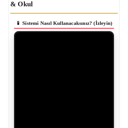
& Okul
📱 Sistemi Nasıl Kullanacaksınız? (İzleyin)