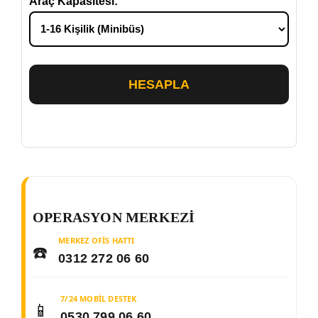
Araç Kapasitesi:
HESAPLA
OPERASYON MERKEZI
MERKEZ OFIS HATTI
☎️
0312 272 06 60
7/24 MOBIL DESTEK
📱
0530 799 06 60