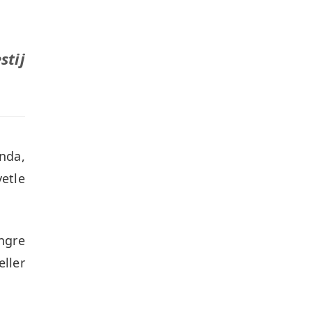
stij
nda,
etle
ngre
ller