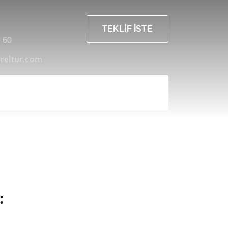
TEKLİF İSTE
 60
areltur.com
: