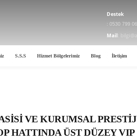
Destek
:
0530 799 06
Mail
: bilgi@
iz
S.S.S
Hizmet Bölgelerimiz
Blog
İletişim
SISI VE KURUMSAL PRESTIJ
P HATTINDA ÜST DÜZEY VIP